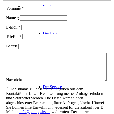
Das Bad
Vorname
*
Name
*
E-Mail
*
Die Heizung
Telefon
*
Betreff
Die Wärmepumpe
Nachricht
Der Service
Ich stimme zu, dass meine Angaben aus dem
Kontaktformular zur Beantwortung meiner Anfrage erhoben
und verarbeitet werden. Die Daten werden nach
abgeschlossener Bearbeitung Ihrer Anfrage gelöscht. Hinweis:
Sie können Ihre Einwilligung jederzeit für die Zukunft per E-
Mail an
info@philipp-hs.de
widerrufen. Detaillierte